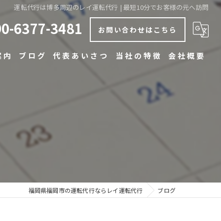
運転代行は博多周辺のレイ運転代行 | 最短10分でお客様の元へ訪問
90-6377-3481
お問い合わせはこちら
案内
ブログ
代表あいさつ
当社の特徴
会社概要
コラム
安い
早い
丁寧
博多の運転代行
中洲の運転代行
福岡県福岡市の運転代行ならレイ運転代行
ブログ