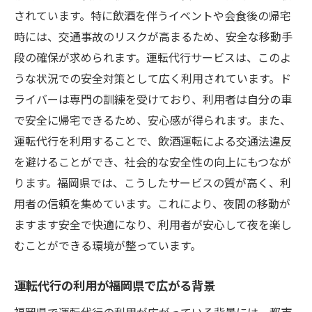
されています。特に飲酒を伴うイベントや会食後の帰宅
法
時には、交通事故のリスクが高まるため、安全な移動手
運転代行業者への問い合わせ手順
段の確保が求められます。運転代行サービスは、このよ
オンラインでの問い合わせの利便性
うな状況での安全対策として広く利用されています。ド
電話での問い合わせ時の注意点
ライバーは専門の訓練を受けており、利用者は自分の車
メールでの問い合わせの際に確認すべき事
で安全に帰宅できるため、安心感が得られます。また、
項
運転代行を利用することで、飲酒運転による交通法違反
問い合わせ時に確認しておくべき情報
を避けることができ、社会的な安全性の向上にもつなが
緊急時の問い合わせ方法と対応
ります。福岡県では、こうしたサービスの質が高く、利
利用者必見！福岡県の運転代行サービスの特徴
用者の信頼を集めています。これにより、夜間の移動が
とは
ますます安全で快適になり、利用者が安心して夜を楽し
むことができる環境が整っています。
深夜帯に特化した運転代行サービスの強み
福岡県で利用できる独自のサービス内容
運転代行の利用が福岡県で広がる背景
利用者に優しい運転代行の特典紹介
福岡県で運転代行の利用が広がっている背景には、都市