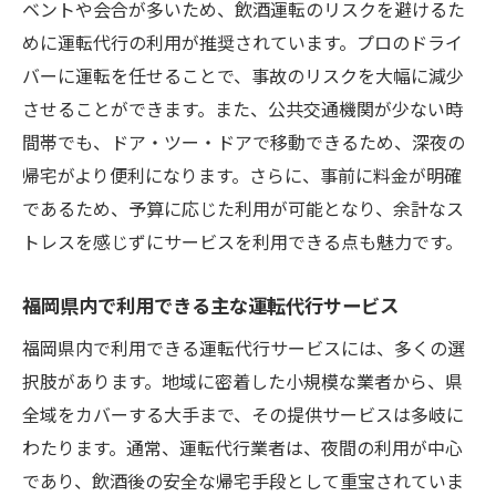
ベントや会合が多いため、飲酒運転のリスクを避けるた
ップ
めに運転代行の利用が推奨されています。プロのドライ
サービス利用前の安全確認事項
バーに運転を任せることで、事故のリスクを大幅に減少
運転代行利用時に気を付けるべきポイント
させることができます。また、公共交通機関が少ない時
サービス利用後のフィードバックの重要性
間帯でも、ドア・ツー・ドアで移動できるため、深夜の
安全に利用するための事前予約のメリット
帰宅がより便利になります。さらに、事前に料金が明確
であるため、予算に応じた利用が可能となり、余計なス
緊急時の対応策を知っておく
トレスを感じずにサービスを利用できる点も魅力です。
安全な運転代行利用のための心得
信頼性の高い運転代行業者を見極めるコツ
福岡県内で利用できる主な運転代行サービス
業者選びに役立つレビューサイトの活用方
福岡県内で利用できる運転代行サービスには、多くの選
法
択肢があります。地域に密着した小規模な業者から、県
運転代行業者の信頼性を判断する基準
全域をカバーする大手まで、その提供サービスは多岐に
料金以外で確認するべき業者の特徴
わたります。通常、運転代行業者は、夜間の利用が中心
福岡県内での優良運転代行業者の見分け方
であり、飲酒後の安全な帰宅手段として重宝されていま