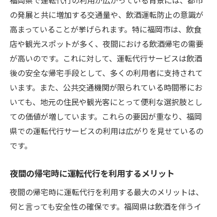
福岡県内でのプロフェッショナルなドライ
の発展と共に増加する交通量や、飲酒運転防止の意識が
バー
高まっていることが挙げられます。特に福岡市は、飲食
利用者の声から見る運転代行の実情
店や観光スポットが多く、夜間における飲酒帰宅の需要
地域に根ざした運転代行サービスの魅力
が高いのです。これに対して、運転代行サービスは飲酒
運転代行サービスで安心の移動を実現する方法
後の安全な帰宅手段として、多くの利用者に支持されて
利用前に確認すべき安全チェックポイント
います。また、公共交通機関が限られている時間帯にお
運転代行利用時のリスクを最小限に抑える
いても、地元の住民や観光客にとって便利な選択肢とし
方法
ての価値が増しています。これらの要因が重なり、福岡
県での運転代行サービスの利用は広がりを見せているの
運転代行業者と利用者のコミュニケーショ
です。
ンの重要性
安心して利用するための事前準備
夜間の帰宅時に運転代行を利用するメリット
サービス利用中の安心感を高める工夫
夜間の帰宅時に運転代行を利用する最大のメリットは、
運転代行サービスの信頼性を高めるために
何と言っても安全性の確保です。福岡県は飲酒を伴うイ
福岡県で運転代行を安全に利用するためのステ