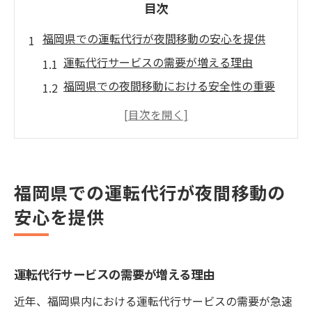
目次
福岡県での運転代行が夜間移動の安心を提供
運転代行サービスの需要が増える理由
福岡県での夜間移動における安全性の重要
性
運転代行の利用が福岡県で広がる背景
夜間の帰宅時に運転代行を利用するメリッ
ト
福岡県での運転代行が夜間移動の
福岡県内で利用できる主な運転代行サービ
安心を提供
ス
運転代行利用時の注意点と安全対策
信頼できる福岡県内の運転代行サービスの選び
運転代行サービスの需要が増える理由
方
近年、福岡県内における運転代行サービスの需要が急速
運転代行サービスを選ぶ際の基準とは