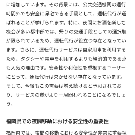
に増加しています。その背景には、公共交通機関の運行
福岡県で評判の良い運転代行業者の特徴
時間外でも安全に帰宅できる手段として、運転代行が選
口コミを活用して運転代行を選ぶ方法
ばれることが挙げられます。特に、夜間にお酒を楽しむ
信頼性の高い運転代行を選ぶポイント
機会が多い都市部では、帰りの交通手段としての選択肢
が限られているため、運転代行が役立つ存在となってい
価格とサービス内容を比較するコツ
ます。さらに、運転代行サービスは自家用車を利用する
福岡県での運転代行業者の選び方ガイド
ため、タクシーや電車を利用するよりも経済的である点
運転代行サービスを選ぶ際の重要ポイント
も人気の理由です。安全性や利便性を重視するユーザー
運転代行業者の信頼性を確認する方法
にとって、運転代行は欠かせない存在となっています。
保険加入状況の確認が重要な理由
そして、今後もこの需要は増え続けると予測されてお
利用者レビューを参考にした選び方
り、サービスの質がより一層問われることになるでしょ
料金体系と追加料金の確認ポイント
う。
運転代行サービスの対応エリアを確認
福岡県での夜間移動における安全性の重要性
深夜時間帯の対応力を見極めるコツ
福岡県では、夜間の移動における安全性が非常に重要視
福岡県で運転代行を利用する際の問い合わせ方