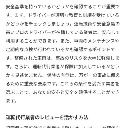
運転代行業者の安全教育プログラム
安全基準を持っているかどうかを確認することが重要で
福岡県特有の交通事情を考慮した対策
す。まず、ドライバーが適切な教育と訓練を受けている
安全性を高めるための継続的な研修
かどうかをチェックしましょう。運転技術や安全意識の
緊急時対応マニュアルの整備
高いプロのドライバーが在籍している業者は、安心して
顧客からのフィードバックで進化する安全
利用することができます。また、車両のメンテナンスや
対策
定期的な点検が行われているかも確認するポイントで
運転代行をより安全に利用するための福岡県特
す。整備された車両は、事故のリスクを大幅に軽減しま
有のポイント
す。さらに、運転代行業者が保険に加入しているかどう
かも見逃せません。保険の有無は、万が一の事故に備え
福岡県の地理を意識した安心の選択
るために重要な要素です。これらの条件を満たす業者を
地域のイベント情報を活かした計画
選ぶことで、あなたの安心と安全を確保することができ
季節ごとの交通状態を予測する
ます。
福岡県警との連携による安全確保
地域密着型の運転代行業者のメリット
運転代行業者のレビューを活かす方法
地元住民からの信頼を得る方法
福岡県で運転代行を利用する際には、レビューや評価を