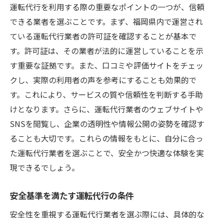
口コミサイトを活用した信頼性の判断
運転代行を利用する際の重要なポイントの一つが、信頼
できる業者を選ぶことです。まず、福岡県内で運営され
料金体系の透明性と安全性の関係
ている運転代行業者の許可証を確認することが基本で
カスタマーサポートの対応力を評価する
す。許可証は、その業者が法的に運営していることを示
運転代行利用前に知っておきたい安全確認のポ
す重要な証拠です。また、口コミや評価サイトをチェッ
イント
クし、実際の利用者の声を参考にすることも効果的で
運転代行を依頼する前に確認すべき情報
す。これにより、サービスの質や信頼性を判断する手助
事前の予約で安心を確保する方法
けとなります。さらに、運転代行業者のウェブサイトや
依頼時の詳細情報提供の重要性
SNSを閲覧し、企業の透明性や情報公開の姿勢を確認す
運転代行利用時の待ち合わせ場所の選び方
ることも大切です。これらの情報をもとに、自分に合っ
深夜利用時の安全対策確認
た運転代行業者を選ぶことで、安全かつ快適な体験を実
現できるでしょう。
料金の事前確認でトラブルを未然に防ぐ
福岡県運転代行の最新安全対策を徹底解説
安全基準を満たす運転代行の条件
最新技術を活用した安全運転支援
安全性を重視する運転代行業者を選ぶ際には、具体的な