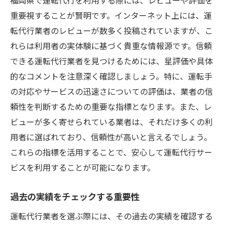
安全性を左右する運転代行業者のライセンス確
重要視することが賢明です。インターネット上には、運
認の重要性
転代行業者のレビューが数多く投稿されていますが、こ
ライセンスの有無が示す業者の信頼性
れらは利用者の実体験に基づく貴重な情報源です。信頼
不正業者を避けるためのチェックポイント
できる運転代行業者を見つけるためには、星評価や具体
的なコメントを注意深く確認しましょう。特に、運転手
ライセンス更新の確認方法
の対応やサービスの迅速さについての評価は、業者の信
公式機関による認定情報の確認
頼性を判断するための重要な指標となります。また、レ
ライセンス番号を活用した安心の確保
ビューが多く寄せられている業者は、それだけ多くの利
ライセンス取得が示す安全意識
用者に選ばれており、信頼性が高いと言えるでしょう。
運転代行の安全性向上に寄与するユーザーの役
これらの指標を活用することで、安心して運転代行サー
割
ビスを利用することが可能になります。
ユーザーができる安全確認の手順
過去の実績をチェックする重要性
積極的なフィードバックでサービス向上
適切な指示でスムーズな移動を実現
運転代行業者を選ぶ際には、その過去の実績を確認する