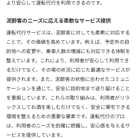
より安心して運転代行を利用できるのです。
丁寧な接客と気配り
泥酔状態でも安心のサポート体制
泥酔客のニーズに応える柔軟なサービス提供
運転中の安全確認とモニタリング
運転代行サービスは、泥酔客に対しても柔軟に対応する
地域に密着した信頼のネットワーク
ことで、その価値を高めています。例えば、予定外の目
的地への変更や、乗車人数の増減にも対応できる体制を
サービスの透明性と信頼性の確保
整えています。これにより、利用者が安心して利用でき
運転代行を利用して泥酔客が安全に帰宅する方
るだけでなく、その場の状況に応じた最適なサービスが
法
提供されます。また、泥酔客の状態に合わせたコミュニ
初めての方でも安心の利用手順
ケーションを通じて、安全に目的地まで送り届けること
予約から帰宅までの流れを解説
を重視しています。これらの取り組みは、利用者がリラ
泥酔客へのサポートと注意点
ックスしてお酒を楽しむだけでなく、安全に帰宅できる
運転代行をより便利に使うためのヒント
環境を整えるための重要な要素です。運転代行のプロ
トラブルなく利用するためのポイント
は、利用者のニーズを的確に把握し、安心感を与えるサ
信頼できるサービスを選ぶ際のチェックリ
ービスを提供しています。