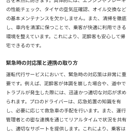
安全運転を支える技術と装備
の性能チェック、タイヤの空気圧確認、オイル交換など
事故を未然に防ぐための取り組み
の基本メンテナンスを欠かしません。また、清掃を徹底
泥酔客と運転者の安全を守るための工夫
し、車内を清潔に保つことで、乗客が快適に利用できる
地域と連携した安全確保の事例
環境を整えています。これにより、泥酔客も安心して帰
プロドライバーが提供する運転代行サービスの
宅できるのです。
価値
プロならではの安心感と信頼性
緊急時の対応策と連携の取り方
高い運転スキルと豊富な経験
運転代行サービスにおいて、緊急時の対応策は非常に重
顧客満足度を追求するサービス精神
要です。例えば、泥酔客が体調を崩した場合や、道中で
トラブルが発生した際には、迅速かつ適切な対応が求め
利用者のニーズに応える柔軟性
られます。プロのドライバーは、応急処置の知識を有
安心安全を保証する証明書と資格
し、必要に応じて救急車の手配を行います。また、運行
運転代行のプロがもたらす経済的メリット
管理者との密な連携を通じてリアルタイムで状況を共有
運転代行が泥酔客に提供する安心の理由とは
し、適切なサポートを提供します。これにより、乗客は
徹底した安全管理とリスク対策