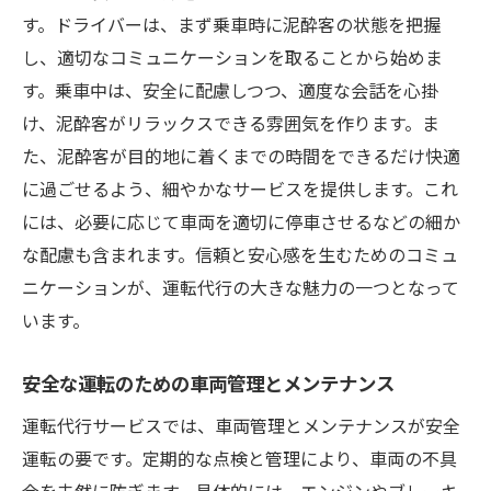
利用者の状態に応じた臨機応変な対応
す。ドライバーは、まず乗車時に泥酔客の状態を把握
安心感を生むコミュニケーションの取り方
し、適切なコミュニケーションを取ることから始めま
す。乗車中は、安全に配慮しつつ、適度な会話を心掛
泥酔客を安心して帰宅させる運転代行サービス
け、泥酔客がリラックスできる雰囲気を作ります。ま
の選び方
た、泥酔客が目的地に着くまでの時間をできるだけ快適
信頼できる業者の見極め方
に過ごせるよう、細やかなサービスを提供します。これ
利用者の口コミを参考にした選択基準
には、必要に応じて車両を適切に停車させるなどの細か
価格だけではないサービスの質の確認
な配慮も含まれます。信頼と安心感を生むためのコミュ
安全性を重視した選び方のポイント
ニケーションが、運転代行の大きな魅力の一つとなって
地元での運転代行の評判を探る方法
います。
サポート体制が整った業者の選び方
安全な運転のための車両管理とメンテナンス
運転代行で泥酔客を守る夜の安全対策
夜間の運転におけるリスク管理
運転代行サービスでは、車両管理とメンテナンスが安全
運転の要です。定期的な点検と管理により、車両の不具
防犯対策としての運転代行利用
合を未然に防ぎます。具体的には、エンジンやブレーキ