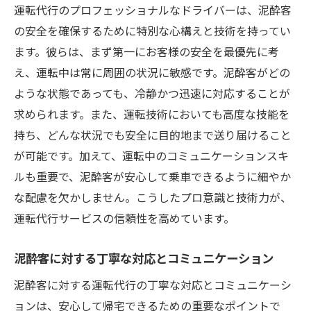
運転代行のプロフェッショナルなドライバーは、泥酔客
深夜の泥酔客も安心運転代行の利点と利用方法
の安全を確保するために特別な心構えと技術を持ってい
予約の手軽さと迅速な対応
ます。彼らは、まず第一にお客様の安全を最優先に考
深夜でも利用可能なサービスの特徴
え、運転中は常に周囲の状況に敏感です。泥酔客がどの
運転代行がもたらす経済的メリット
ような状態であっても、冷静かつ迅速に対応することが
利用者の声から見る運転代行の便利さ
求められます。また、運転技術においても高度な技能を
持ち、どんな状況でも安全に目的地まで送り届けること
初めての方にも安心な簡単利用ガイド
が可能です。加えて、運転中のコミュニケーションスキ
リピーターが語る運転代行の魅力
ルも重要で、泥酔客が安心して乗車できるように細やか
運転代行のプロが語る泥酔客対応の安全なプロ
な配慮を欠かしません。こうしたプロ意識と技術力が、
セス
運転代行サービスの信頼性を高めています。
受付から到着までの流れ
ドライバーが行う安全確認のポイント
泥酔客に対する丁寧な対応とコミュニケーション
泥酔客への配慮とマナー
泥酔客に対する運転代行の丁寧な対応とコミュニケーシ
安全運転を保証するための教育と訓練
ョンは、安心して帰宅できるための重要なポイントで