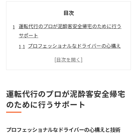
目次
運転代行のプロが泥酔客安全帰宅のために行う
サポート
プロフェッショナルなドライバーの心構え
と技術
泥酔客に対する丁寧な対応とコミュニケー
ション
安全な運転のための車両管理とメンテナン
運転代行のプロが泥酔客安全帰宅
ス
のために行うサポート
緊急時の対応策と連携の取り方
泥酔客のニーズに応える柔軟なサービス提
供
プロフェッショナルなドライバーの心構えと技術
安心感を与えるサービスの秘密