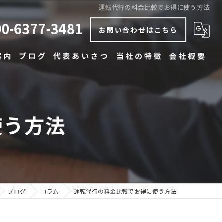
運転代行の料金比較でお得に使う方法
90-6377-3481
お問い合わせはこちら
案内
ブログ
代表あいさつ
当社の特徴
会社概要
コラム
安い
早い
使う方法
丁寧
博多の運転代行
中洲の運転代行
ブログ
コラム
運転代行の料金比較でお得に使う方法