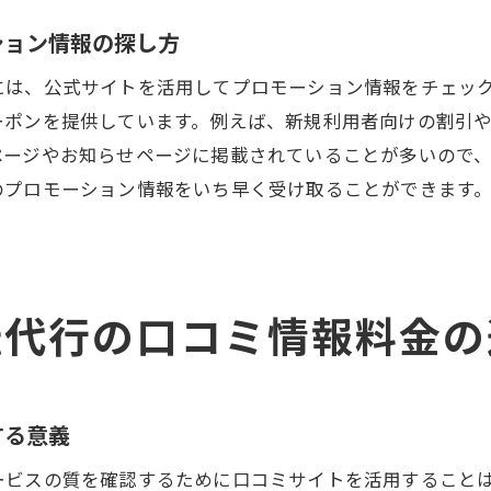
サービス内容と料金のバランスを見極める
ション情報の探し方
ミを駆使した運転代行サービスの選び方料金とサービス内
口コミの裏にある料金情報を読み解く
には、公式サイトを活用してプロモーション情報をチェッ
ーポンを提供しています。例えば、新規利用者向けの割引
運転代行のサービス内容を口コミから把握する
ページやお知らせページに掲載されていることが多いので
口コミ情報で見えるサービスの質の評価
のプロモーション情報をいち早く受け取ることができます
料金とサービス内容の不一致を見極める方法
口コミを基にした信頼性の高い選択肢の見つけ方
利用者の声を活かした運転代行選びのコツ
代行料金を抑えるためのチェックリスト福岡市でのお得な
転代行の口コミ情報料金の
料金を抑えるための基本的なチェック項目
福岡市内でのお得な運転代行サービスの利用方法
運転代行利用時の節約術
する意義
コストを抑えつつ安全を確保する方法
ービスの質を確認するために口コミサイトを活用すること