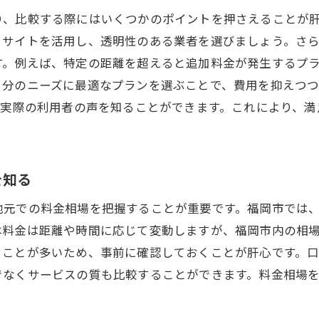
ズナブルな運転代行サービスを選ぶための料金比較テクニ
り、比較する際にはいくつかのポイントを押さえることが
賢く料金比較を行うための基本的なステップ
ミサイトを活用し、透明性のある業者を選びましょう。さ
運転代行業者のプロモーションを活用する方法
す。例えば、特定の距離を超えると追加料金が発生するプ
競合業者との料金交渉術
自分のニーズに最適なプランを選ぶことで、費用を抑えつ
コストパフォーマンスの高いサービスを見つける
、実際の利用者の声を知ることができます。これにより、
割引やキャンペーンを最大限に利用する
予算内で最適な運転代行を選ぶためのポイント
代行の基本料金と追加料金比較で安心のサービスを選ぼう
を知る
基本料金に含まれるサービス内容を確認する
地元での料金相場を把握することが重要です。福岡市では
追加料金の発生条件を理解する重要性
金は距離や時間に応じて変動しますが、福岡市内の相場は10
安心して利用できる運転代行サービスの探し方
ることが多いため、事前に確認しておくことが肝心です。
でなくサービスの質も比較することができます。料金相場
追加料金を避けるための事前確認事項
運転代行利用時のトラブルを防ぐ料金確認方法