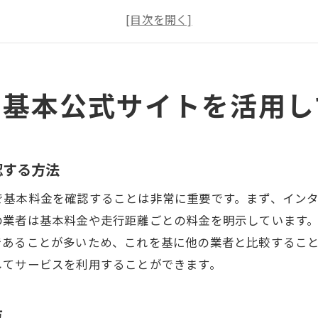
運転代行業者の公式サイトで追加料金をチェック
多様な料金プランを比較する際の注意点
地元での運転代行サービスの料金相場を知る
公式サイトを活用したお得なプロモーション情報の探し方
の基本公式サイトを活用し
としがちな運転代行の口コミ情報料金の透明性を見極める
口コミサイトで運転代行の評判を確認する意義
口コミに基づく料金の透明性評価方法
認する方法
運転代行サービスの実体験談を活用する
で基本料金を確認することは非常に重要です。まず、イン
料金トラブルを防ぐための口コミ情報の見方
の業者は基本料金や走行距離ごとの料金を明示しています
運転代行選びに役立つSNSの活用方法
であることが多いため、これを基に他の業者と比較するこ
してサービスを利用することができます。
利用者の声から料金の真実を知る
で見積もり福岡市内で最適な運転代行を見つける方法
方
電話での詳細な料金確認方法