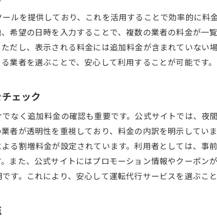
見積もりを依頼する際のチェックポイント
ツールを提供しており、これを活用することで効率的に料
福岡市内の運転代行業者との直接交渉術
地、希望の日時を入力することで、複数の業者の料金が一
。ただし、表示される料金には追加料金が含まれていない
電話見積もりを通じた料金交渉のコツ
きる業者を選ぶことで、安心して利用することが可能です。
複数業者からの見積もりを比較するメリット
電話での対応から業者の信頼性を判断する方法
をチェック
代行の料金体系福岡市での業者選びのポイント
けでなく追加料金の確認も重要です。公式サイトでは、夜
基本料金と距離料金の違いを理解する
の業者が透明性を重視しており、料金の内訳を明示してい
福岡市特有の運転代行料金事情
による割増料金が設定されています。利用者としては、事
各業者の料金体系の特徴を把握する
す。また、公式サイトにはプロモーション情報やクーポン
運転代行業者選びで重視すべきポイント
明です。これにより、安心して運転代行サービスを選ぶこ
料金比較で見落としがちな条件を確認
選ぶべき運転代行業者の基準を設定する
点