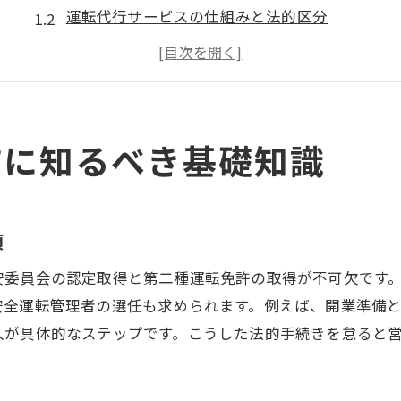
運転代行サービスの仕組みと法的区分
運転代行が違法とならないための注意点
福岡県における運転代行の需要動向
運転代行と他サービスの違い比較
福岡で運転代行を始める際の心構え
前に知るべき基礎知識
開業準備で押さえたい運転代行の資格条件
運転代行開業に必須の資格と条件とは
第二種運転免許取得の重要性と取得方法
項
安全運転管理者の役割と選任基準を解説
安委員会の認定取得と第二種運転免許の取得が不可欠です
運転代行業で求められる経験とスキル
安全運転管理者の選任も求められます。例えば、開業準備
運転代行を合法運営するための知識強化
入が具体的なステップです。こうした法的手続きを怠ると
資格要件を満たすための準備手順まとめ
福岡県で運転代行開業に必要な許可の全体像