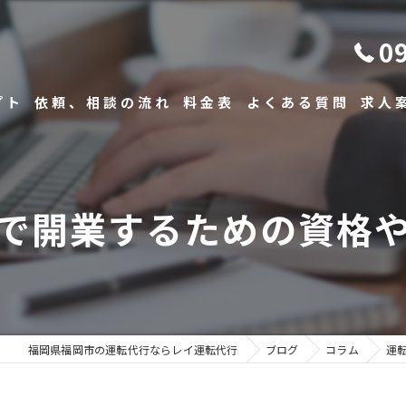
0
プト
依頼、相談の流れ
料金表
よくある質問
求人
で開業するための資格
福岡県福岡市の運転代行ならレイ運転代行
ブログ
コラム
運