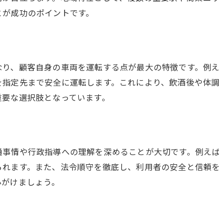
とが成功のポイントです。
初期費用や必要経費を抑える運転代行開業術
運転代行開業時の費用項目と削減ポイント
初期投資を抑えて運転代行を始める方法
なり、顧客自身の車両を運転する点が最大の特徴です。例
運転代行で経費がかさむ原因と節約対策
を指定先まで安全に運転します。これにより、飲酒後や体
保険や車両費を効率的に管理するコツ
重要な選択肢となっています。
運転代行の収支計画と利益確保の工夫
福岡県で活用できる運転代行支援情報
運転代行の行政処分リスクとその回避策
通事情や行政指導への理解を深めることが大切です。例え
運転代行で行政処分される主な理由
られます。また、法令順守を徹底し、利用者の安全と信頼
違法行為を防ぐための運転代行対策ポイント
心がけましょう。
運転代行従業員への法令順守指導の重要性
福岡県運転代行行政処分の事例から学ぶ教訓