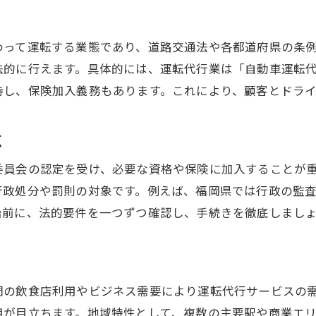
運転代行開業に必要な許可取得の流れ
公安委員会認定を受けるための条件整理
わって運転する業態であり、道路交通法や各都道府県の条
運転代行業の行政手続きと注意点解説
法的に行えます。具体的には、運転代行業は「自動車運転
持し、保険加入義務もあります。これにより、顧客とドラ
許可申請時に必要な書類と手順の詳細
運転代行で行政処分を避けるための方法
点
福岡県独自の運転代行規制ポイント
運転代行部門を目指すなら行政対応も要チェック
委員会の認定を受け、必要な資格や保険に加入することが
行政処分や罰則の対象です。例えば、福岡県では行政の監
運転代行開業で重要な行政窓口の活用法
始前に、法的要件を一つずつ確認し、手続きを徹底しまし
行政手続き簡略化のコツとよくある落とし穴
運転代行の認定後に必要な追加手続き
行政対応で失敗しないための心構え
運転代行業の行政監督と定期報告の必要性
間の飲食店利用やビジネス需要により運転代行サービスの
用が目立ちます。地域特性として、複数の主要駅や商業エ
運転代行で行政処分リスクを避ける対策