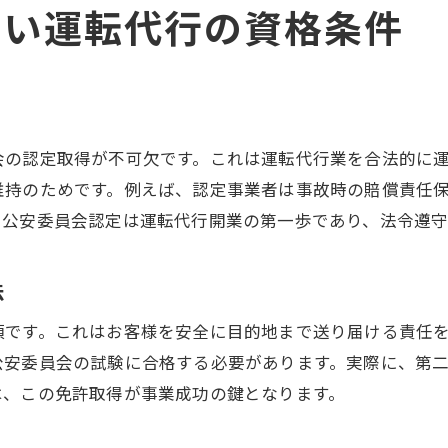
適切な運転代行管理でリスクを最小限に
たい運転代行の資格条件
行政処分を未然に防ぐ日常業務の工夫
第二種免許取得が運転代行成功のカギとなる理由
運転代行で第二種免許が必須な理由とは
第二種免許取得が信頼性向上に繋がる仕組み
会の認定取得が不可欠です。これは運転代行業を合法的に
運転代行ドライバー育成と免許取得支援法
維持のためです。例えば、認定事業者は事故時の賠償責任
第二種免許の取得手順と効率的な勉強法
、公安委員会認定は運転代行開業の第一歩であり、法令遵守
運転代行現場で生かせる第二種免許の知識
免許取得後の実務で注意したいポイント
法
安心して運転代行を始めるためのポイント総まとめ
須です。これはお客様を安全に目的地まで送り届ける責任
運転代行開業の全体像と安心ポイント整理
公安委員会の試験に合格する必要があります。実際に、第
資格・許可・行政対応で押さえるべき要素
は、この免許取得が事業成功の鍵となります。
運転代行業を長く続けるためのコツと工夫