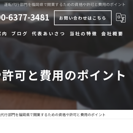
運転代行部門を福岡県で開業するための資格や許可と費用のポイント
90-6377-3481
お問い合わせはこちら
案内
ブログ
代表あいさつ
当社の特徴
会社概要
コラム
安い
早い
や許可と費用のポイント
丁寧
博多の運転代行
中洲の運転代行
転代行部門を福岡県で開業するための資格や許可と費用のポイント