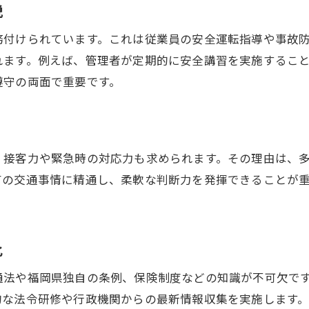
集客と信頼構築のための運転代行活用術
説
開業後の運転代行トラブル予防策まとめ
務付けられています。これは従業員の安全運転指導や事故
今後の運転代行業界動向と開業者への提言
れます。例えば、管理者が定期的に安全講習を実施するこ
遵守の両面で重要です。
、接客力や緊急時の対応力も求められます。その理由は、
有の交通事情に精通し、柔軟な判断力を発揮できることが
化
通法や福岡県独自の条例、保険制度などの知識が不可欠で
的な法令研修や行政機関からの最新情報収集を実施します