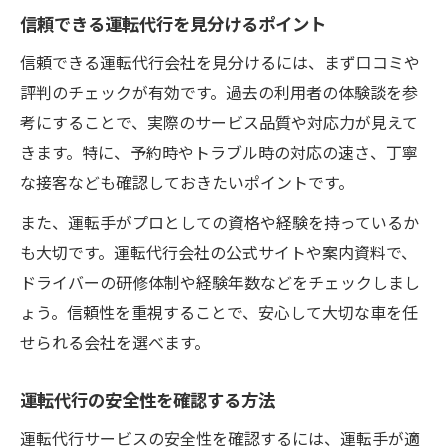
信頼できる運転代行を見分けるポイント
安心のための運転代行選びの新基準
信頼できる運転代行会社を見分けるには、まず口コミや
もし運転代行を利用するなら注意点は
評判のチェックが有効です。過去の利用者の体験談を参
運転代行利用時に知っておきたい注意点
考にすることで、実際のサービス品質や対応力が見えて
運転代行とトラブルを避けるための対策
きます。特に、予約時やトラブル時の対応の速さ、丁寧
運転代行サービス利用前の確認事項
な接客なども確認しておきたいポイントです。
運転代行のキャンセル規定と注意点
また、運転手がプロとしての資格や経験を持っているか
運転代行での金銭トラブルを防ぐ方法
も大切です。運転代行会社の公式サイトや案内資料で、
運転代行会社が提供する安心ポイント
ドライバーの研修体制や経験年数などをチェックしまし
運転代行会社の安全対策と取り組み事例
ょう。信頼性を重視することで、安心して大切な車を任
運転代行のサポート内容を徹底比較
せられる会社を選べます。
運転代行の保険と補償内容を確認する
運転代行の安全性を確認する方法
運転代行会社の教育や研修制度の重要性
運転代行サービスの安全性を確認するには、運転手が適
安心感を高める運転代行のサービス体制