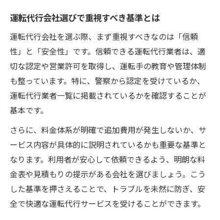
予約時に運転代行へ聞くべき質問とは
運転代行会社選びで重視すべき基準とは
運転代行のトラブル回避法と対策
信頼度の高い運転代行の探し方
運転代行会社を選ぶ際、まず重視すべきなのは「信頼
性」と「安全性」です。信頼できる運転代行業者は、適
信頼できる運転代行会社を見極める方法
切な認定や営業許可を取得し、運転手の教育や管理体制
運転代行会社の認定や許可を確認しよう
も整っています。特に、警察から認定を受けているか、
運転代行のサービス実績と対応力を比較
運転代行業者一覧に掲載されているかを確認することが
運転代行の料金体系が明確かをチェック
基本です。
運転代行利用者の口コミを信頼性で判断
さらに、料金体系が明確で追加費用が発生しないか、サ
安全重視の運転代行サービスの見分け方
ービス内容が具体的に説明されているかも重要な基準と
サービス品質で差がつく運転代行選び
なります。利用者が安心して依頼できるよう、明朗な料
運転代行のサービス品質を見抜く視点
金表や見積もりの提示がある会社を選びましょう。こう
運転代行会社ごとの対応力の違いとは
した基準を押さえることで、トラブルを未然に防ぎ、安
運転代行で快適に利用するための工夫
全で快適な運転代行サービスを受けることができます。
運転代行会社のサポート体制を比較