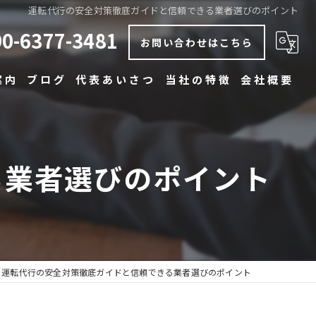
運転代行の安全対策徹底ガイドと信頼できる業者選びのポイント
90-6377-3481
お問い合わせはこちら
案内
ブログ
代表あいさつ
当社の特徴
会社概要
コラム
安い
早い
る業者選びのポイント
丁寧
博多の運転代行
中洲の運転代行
運転代行の安全対策徹底ガイドと信頼できる業者選びのポイント