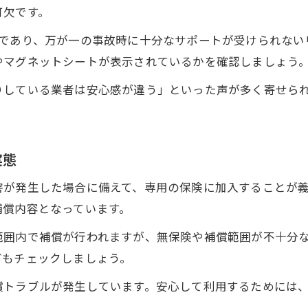
可欠です。
利用前に確認すべき運転代行の保険内容
業であり、万が一の事故時に十分なサポートが受けられない
随伴車体制の有無で運転代行の安全性が変わる理
やマグネットシートが表示されているかを確認しましょう
安全運転を実現する運転代行の基本マナー
りしている業者は安心感が違う」といった声が多く寄せられ
運転代行利用時に守るべき乗車マナーとは
運転代行の安全運転を支える利用者の心得
飲酒後に利用する運転代行の配慮点と注意事項
実態
運転代行ドライバーとの円滑なコミュニケーショ
害が発生した場合に備えて、専用の保険に加入することが
運転代行サービス利用後の車両チェック方法
補償内容となっています。
範囲内で補償が行われますが、無保険や補償範囲が不十分
どもチェックしましょう。
償トラブルが発生しています。安心して利用するためには