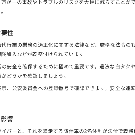
、万が一の事故やトラブルのリスクを大幅に減らすことが
運転代行利用時に確認すべき保険内容とは
す。
運転代行業者が遵守すべき安全管理基準
随伴車バイトと運転代行の役割の違いを解説
重要性
白タク回避に役立つ運転代行チェックポイント
転代行業の業務の適正化に関する法律など、厳格な法令の
運転代行利用時に白タク業者を見分ける方法
保険加入などが義務付けられています。
マグネットシート表示でわかる運転代行の安全性
者の安全を確保するために極めて重要です。違法な白タク
運転代行の標識や車両の合法性を確認しよう
者かどうかを確認しましょう。
違法なゲーム代行との違いと運転代行の注意点
表示、公安委員会への登録番号で確認できます。安全な運
運転代行利用時のトラブル事例と回避策
運転代行トラブルを防ぐための利用前確認事項
運転代行依頼前に確認したいトラブル予防策
る影響
車両状態の写真撮影が運転代行トラブル防止に有
ライバーと、それを追走する随伴車の2名体制が法令で義務
運転代行業者の説明義務とトラブル事例の把握