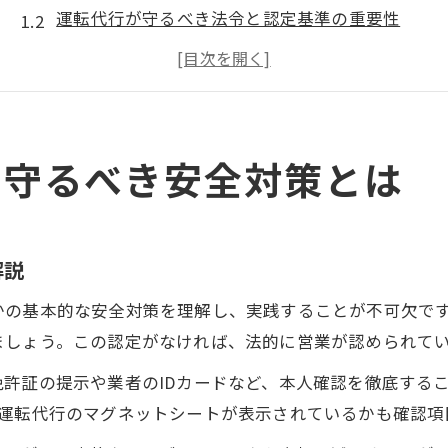
運転代行が守るべき法令と認定基準の重要性
随伴車体制が運転代行の安全性に与える影響
運転代行の保険加入状況と事故補償の実態
運転代行トラブル回避のための事前チェック項目
安心利用のための運転代行選びの極意
で守るべき安全対策とは
安心できる運転代行業者選びの３つの視点
口コミとレビューで見抜く運転代行の信頼度
運転代行の標準約款と料金体系の正しい確認法
解説
公安委員会認定の運転代行ならではの安心感
かの基本的な安全対策を理解し、実践することが不可欠で
運転代行利用前の確認ポイントとトラブル予防法
ましょう。この認定がなければ、法的に営業が認められて
随伴車や保険加入で高める運転代行の信頼性
許証の提示や業者のIDカードなど、本人確認を徹底する
運転代行の随伴車体制がもたらす安全の違い
に運転代行のマグネットシートが表示されているかも確認項
保険加入済み運転代行の信頼できる理由