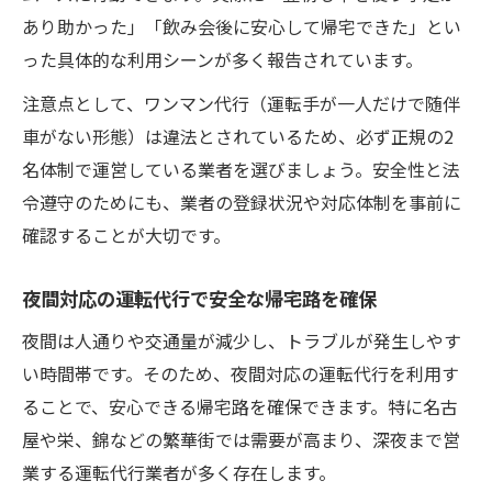
あり助かった」「飲み会後に安心して帰宅できた」とい
運転代行の夜間対応でスムーズな帰宅が可
った具体的な利用シーンが多く報告されています。
能
実際の料金相場と割増料金の考え方ガイド
注意点として、ワンマン代行（運転手が一人だけで随伴
車がない形態）は違法とされているため、必ず正規の2
運転代行の夜間料金相場と割増の目安を解
名体制で運営している業者を選びましょう。安全性と法
説
令遵守のためにも、業者の登録状況や対応体制を事前に
深夜帯の運転代行サービス料金の基本知識
確認することが大切です。
運転代行の夜間割増料金の仕組みとは
運転代行利用時に知りたい夜間料金の目安
夜間対応の運転代行で安全な帰宅路を確保
割増料金が発生する運転代行の具体的な事
夜間は人通りや交通量が減少し、トラブルが発生しやす
例
い時間帯です。そのため、夜間対応の運転代行を利用す
ることで、安心できる帰宅路を確保できます。特に名古
屋や栄、錦などの繁華街では需要が高まり、深夜まで営
業する運転代行業者が多く存在します。