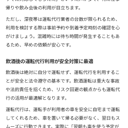
夜間の運転代行利用で安心感を高める方法
帰りや飲み会後の利用が目立ちます。
もしもの時に頼れる運転代行サービスの仕組み
ただし、深夜帯は運転代行業者の台数が限られるため、
運転代行サービスの基本的な仕組みを徹底
利用を検討する際は事前予約や到着予定時刻の確認を心
解説
がけましょう。混雑時には待ち時間が発生することもあ
もしもの際に役立つ運転代行の利用方法
るため、早めの依頼が安心です。
運転代行の夜間対応とその頼れるポイント
万が一に備える運転代行サービスの特徴
飲酒後の運転代行利用が安全対策に最適
運転代行が深夜トラブル時に安心な理由
飲酒後は絶対に自分で運転せず、運転代行を利用するこ
夜遅くでもスムーズ対応できる運転代行の実力
とが安全と法令遵守の基本です。飲酒運転は重大な事故
夜遅くでも運転代行が迅速対応できる理由
や法的責任を招くため、リスク回避の観点からも運転代
行の活用が最適解となります。
深夜の運転代行サービスは待ち時間が短い
のか
運転代行は、運転手が利用者の車を安全に自宅まで運転
運転代行の夜間到着速度とその基準を解説
してくれるため、車を置いて帰る必要がなく、翌日もス
深夜の運転代行利用で重要なスピード感
ムーズに行動できます。実際に「翌朝も車を使う予定が