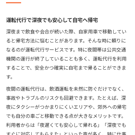
深夜帯に運転代行が重宝される主な理由
運転代行の夜間利用が安心感を生む要因
運転代行で深夜でも安心して自宅へ帰宅
夜間対応運転代行のメリットと利用の魅力
深夜まで飲食や会合が続いた際、自家用車で移動してい
深夜時間帯に運転代行が安心な選択肢とな
ると帰宅方法に悩むことがあります。そんな時に頼りに
る理由
なるのが運転代行サービスです。特に夜間帯は公共交通
機関の運行が終了していることも多く、運転代行を利用
安心感を高める深夜の運転代行利用ポイント
することで、安全かつ確実に自宅まで帰ることができま
深夜の運転代行選択で安心感を得るための
す。
確認事項
運転代行を夜間に利用する際の安全ポイン
夜間の運転代行は、飲酒運転を未然に防ぐだけでなく、
ト
事故やトラブルのリスクも回避できます。たとえば、深
夜にタクシーがつかまりにくいエリアや、郊外への帰宅
深夜利用時の運転代行で注目したい対応力
でも自分の車ごと移動できる点が大きなメリットです。
運転代行の信頼性を見極める夜間利用のコ
利用者からは「夜遅くても安心して帰れる」「深夜でも
ツ
すぐに対応してもらえた」といった声が多く、特に仕事