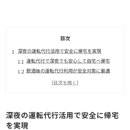
目次
深夜の運転代行活用で安全に帰宅を実現
運転代行で深夜でも安心して自宅へ帰宅
飲酒後の運転代行利用が安全対策に最適
夜間対応の運転代行で安全な帰宅路を確保
深夜帯の運転代行サービスの特徴と選び方
深夜利用時に知っておくべき運転代行の流
れ
深夜の運転代行活用で安全に帰宅
運転代行の夜間対応が選ばれる理由とは
を実現
運転代行の夜間対応が多く選ばれる背景