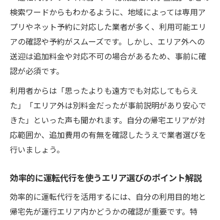
説
検索ワードからもわかるように、地域によっては専用ア
プリやネット予約に対応した業者が多く、利用可能エリ
安全に運転代行を利用するための注意点ま
アの確認や予約がスムーズです。しかし、エリア外への
とめ
送迎は追加料金や対応不可の場合があるため、事前に確
運転代行利用時に確認したいサポート内容
認が必須です。
とは
運転代行を安心して予約するためのポイン
利用者からは「思ったよりも遠方でも対応してもらえ
ト
た」「エリア外は別料金だったが事前説明があり安心で
きた」といった声も聞かれます。自分の帰宅エリアが対
代行とタクシー料金比較で賢く使う方法
応範囲か、追加費用の有無を確認したうえで業者選びを
運転代行とタクシーの料金比較で最適な選
行いましょう。
択を
運転代行とタクシー利用時のコスト差に注
効率的に運転代行を使うエリア選びのポイント解説
目する
効率的に運転代行を活用するには、自分の利用目的地と
賢く運転代行を使うためのタクシー料金比
帰宅先が運行エリア内かどうかの確認が重要です。特
較術