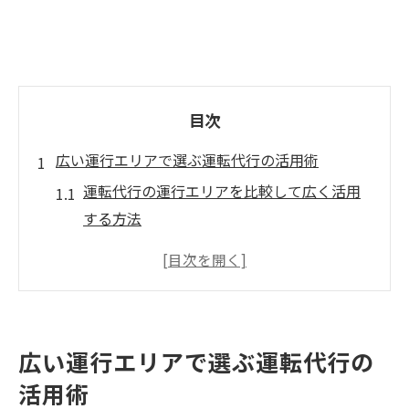
目次
広い運行エリアで選ぶ運転代行の活用術
運転代行の運行エリアを比較して広く活用
する方法
運転代行はどこまで対応可能かエリアの違
いを知る
効率的に運転代行を使うエリア選びのポイ
ント解説
広い運行エリアで選ぶ運転代行の
自家用車も安心運転代行の運行範囲を徹底
活用術
解説