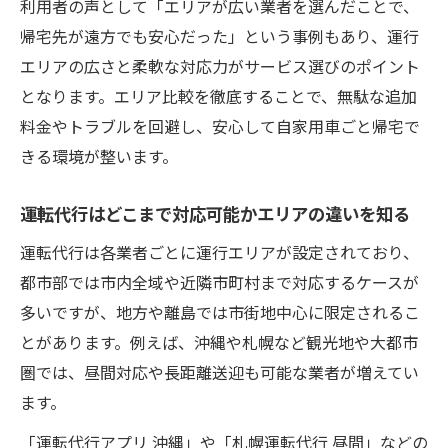
利用者の声として「エリアが広い業者を選んだことで、
運転代行の料金相場と追加費用の仕組みを
帰宅先が遠方でも安心だった」という事例もあり、運行
理解する
エリアの広さと柔軟な対応力がサービス選びのポイント
運転代行の料金比較でコスパ重視の選び方
となります。エリア比較を徹底することで、無駄な追加
とは
料金やトラブルを回避し、安心して自家用車ごと帰宅で
運転代行を安く利用するための追加費用対
きる環境が整います。
策
運転代行はどこまで対応可能かエリアの違いを知る
料金相場や追加料金を事前に確認する重要
性
運転代行は各業者ごとに運行エリアが設定されており、
運転代行の料金体系を比較して無駄を減ら
都市部では市内全域や近隣市町村まで対応するケースが
す方法
多いですが、地方や離島では市街地中心に限定されるこ
安心して利用できる運転代行の見極め方
とがあります。例えば、沖縄や札幌など観光地や大都市
圏では、昼間対応や長距離送迎も可能な業者が増えてい
安心な運転代行を選ぶためのチェックポイ
ます。
ント
運転代行の信頼性を見極める判断基準を解
「運転代行アプリ 沖縄」や「札幌運転代行 昼間」などの