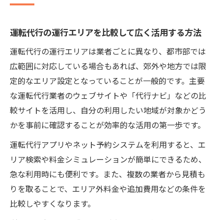
運転代行エリアの選び方で安全な帰宅を実
現する
運転代行の運行エリアを比較して広く活用する方法
運転代行予約アプリで最寄りサービスを探す
運転代行の運行エリアは業者ごとに異なり、都市部では
運転代行予約アプリの活用で最寄り業者を
広範囲に対応している場合もあれば、郊外や地方では限
簡単検索
定的なエリア設定となっていることが一般的です。主要
運転代行アプリランキングを活かした賢い
な運転代行業者のウェブサイトや「代行ナビ」などの比
選び方
較サイトを活用し、自分の利用したい地域が対象かどう
運転代行ネット予約のメリットと利用時の
かを事前に確認することが効率的な活用の第一歩です。
注意点
運転代行アプリやネット予約システムを利用すると、エ
予約アプリで運転代行をスムーズに手配す
リア検索や料金シミュレーションが簡単にできるため、
るコツ
急な利用時にも便利です。また、複数の業者から見積も
運転代行予約システムの特徴と最適な使い
りを取ることで、エリア外料金や追加費用などの条件を
方
比較しやすくなります。
運転代行の料金相場と追加費用のポイント