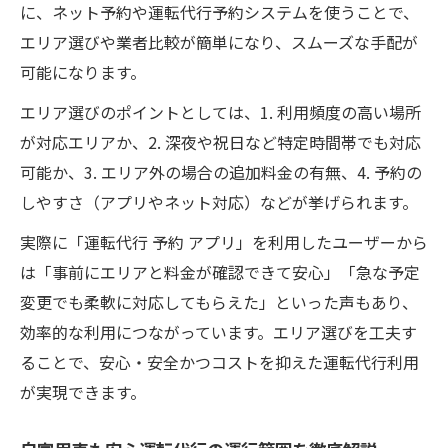
に、ネット予約や運転代行予約システムを使うことで、
運転代行とタクシーどちらが得か料金の実
エリア選びや業者比較が簡単になり、スムーズな手配が
例解説
可能になります。
運転代行がタクシーより安くなる場面を見
エリア選びのポイントとしては、1. 利用頻度の高い場所
極める
が対応エリアか、2. 深夜や祝日など特定時間帯でも対応
エリア別運転代行の便利さと注意点を解説
可能か、3. エリア外の場合の追加料金の有無、4. 予約の
運転代行のエリア別便利さと利用時の注意
しやすさ（アプリやネット対応）などが挙げられます。
点
実際に「運転代行 予約 アプリ」を利用したユーザーから
エリアごとの運転代行サービス特徴を比較
は「事前にエリアと料金が確認できて安心」「急な予定
する
変更でも柔軟に対応してもらえた」といった声もあり、
運転代行をエリア別に賢く選ぶ際のポイン
効率的な利用につながっています。エリア選びを工夫す
ト
ることで、安心・安全かつコストを抑えた運転代行利用
エリア別で運転代行を活用する際の注意事
が実現できます。
項
利用エリアによる運転代行の違いとメリッ