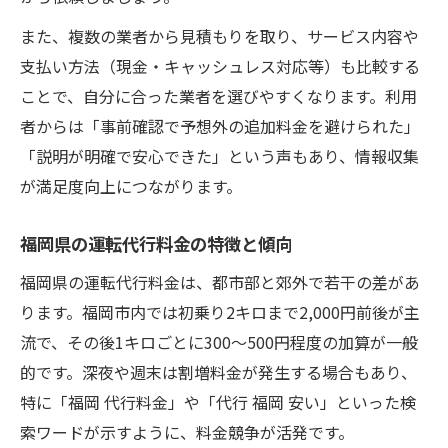
代行とタクシーどっちが本当に安いのか
また、複数の業者から見積もりを取り、サービス内容や
利用距離別で見る運転代行とタクシー比較
支払い方法（現金・キャッシュレス対応等）も比較する
シミュレーションで分かる代行のメリット
ことで、自分に合った業者を選びやすくなります。利用
福岡の運転代行は本当に便利なのか
者からは「事前確認で予想外の追加料金を避けられた」
「説明が明確で安心できた」という声もあり、情報収集
運転代行の便利さと料金のバランスを検証
が満足度向上につながります。
福岡県内での運転代行活用実例を紹介
運転代行は何分で来てくれるか徹底調査
福岡県の運転代行料金の特徴と傾向
24時間対応の運転代行が選ばれる理由
福岡県の運転代行料金は、都市部と郊外で若干の差があ
福岡 運転代行 一覧から厳選するコツ
ります。福岡市内では初乗り2キロまで2,000円前後が主
安心して選べる運転代行活用の秘訣
流で、その後1キロごとに300〜500円程度の加算が一般
行政処分情報も含めた運転代行の見極め方
的です。深夜や週末は割増料金が発生する場合もあり、
福岡県 運転代行の安心ポイントを解説
特に「福岡 代行料金」や「代行 福岡 安い」といった検
安全な運転代行を選ぶためのチェック項目
索ワードが示すように、料金競争が活発です。