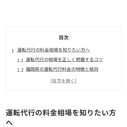
目次
運転代行の料金相場を知りたい方へ
運転代行の相場を正しく把握するコツ
福岡県の運転代行料金の特徴と傾向
福岡 代行料金のシミュレーション方法
運転代行を利用する前の注意点とは
料金相場を比べた上手な選び方ガイド
安く使う運転代行のポイント解説
運転代行の料金相場を知りたい方
運転代行を安く利用する具体的な方法
へ
福岡 運転代行 一覧で賢く比較する秘訣