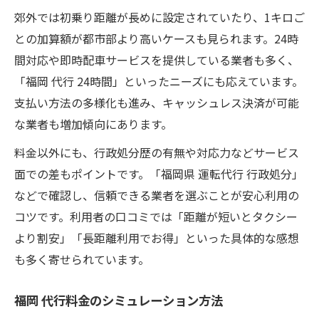
福岡市 運転代行の信頼性を見抜くポイント
郊外では初乗り距離が長めに設定されていたり、1キロご
口コミや一覧で運転代行を比較する方法
との加算額が都市部より高いケースも見られます。24時
間対応や即時配車サービスを提供している業者も多く、
「福岡 代行 24時間」といったニーズにも応えています。
支払い方法の多様化も進み、キャッシュレス決済が可能
な業者も増加傾向にあります。
料金以外にも、行政処分歴の有無や対応力などサービス
面での差もポイントです。「福岡県 運転代行 行政処分」
などで確認し、信頼できる業者を選ぶことが安心利用の
コツです。利用者の口コミでは「距離が短いとタクシー
より割安」「長距離利用でお得」といった具体的な感想
も多く寄せられています。
福岡 代行料金のシミュレーション方法