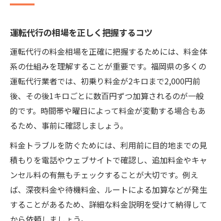
追加料金を抑えた運転代行の活用術
運転代行の相場を正しく把握するコツ
福岡 代行 24時間対応サービスの探し方
シミュレーションで最安の運転代行を発見
運転代行の料金相場を正確に把握するためには、料金体
系の仕組みを理解することが重要です。福岡県の多くの
距離別で変わる運転代行の目安料金
運転代行業者では、初乗り料金が2キロまで2,000円前
距離ごとに異なる運転代行の料金目安
後、その後1キロごとに数百円ずつ加算されるのが一般
運転代行の料金計算はどう決まるのか
的です。時間帯や曜日によって料金が変動する場合もあ
福岡 代行料金の距離別シミュレーション
るため、事前に確認しましょう。
短距離・長距離で運転代行はどう変わる
料金トラブルを防ぐためには、利用前に目的地までの見
運転代行の目安料金を事前に知るには
積もりを電話やウェブサイトで確認し、追加料金やキャ
タクシーよりお得？運転代行の比較術
ンセル料の有無もチェックすることが大切です。例え
運転代行とタクシーの料金差を徹底比較
ば、深夜料金や待機料金、ルートによる加算などが発生
福岡県でタクシーより安く使うなら運転代
することがあるため、詳細な料金説明を受けて納得して
行
から依頼しましょう。