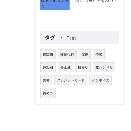
5/17（日）〜5/23（土）の稼働予定です🚗💨
タグ
Tags
福岡市
運転代行
深夜
依頼
遠距離
長距離
初乗り
左ハンドル
業者
クレジットカード
インボイス
初めて