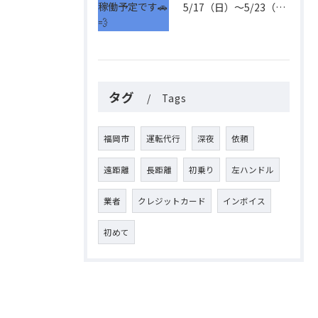
5/17（日）〜5/23（土）の稼働予定です🚗💨
タグ
Tags
福岡市
運転代行
深夜
依頼
遠距離
長距離
初乗り
左ハンドル
業者
クレジットカード
インボイス
初めて