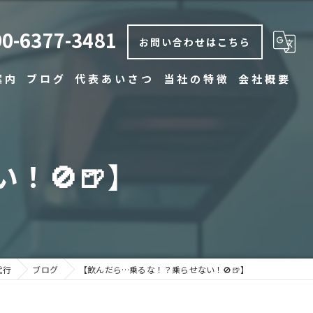
90-6377-3481
お問い合わせはこちら
案内
ブログ
代表あいさつ
当社の特徴
会社概要
コラム
安い
早い
！🚫🍺】
丁寧
博多の運転代行
中洲の運転代行
代行
ブログ
【飲んだら…乗るな！？乗らせない！🚫🍺】