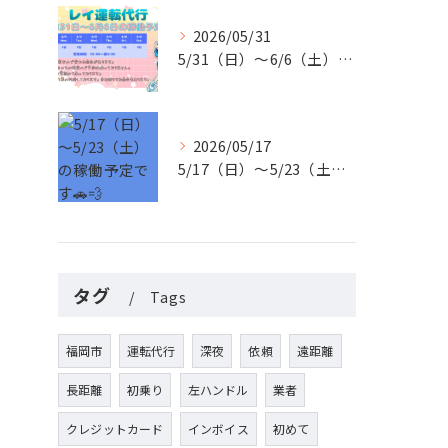
2026/05/31
5/31（日）〜6/6（土）の稼働予定です🚗✨
2026/05/17
5/17（日）〜5/23（土）の稼働予定です🚗💨
タグ
Tags
福岡市
運転代行
深夜
依頼
遠距離
長距離
初乗り
左ハンドル
業者
クレジットカード
インボイス
初めて