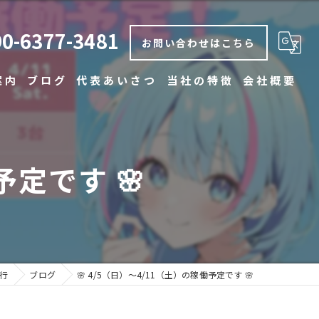
90-6377-3481
お問い合わせはこちら
案内
ブログ
代表あいさつ
当社の特徴
会社概要
コラム
安い
早い
予定です 🌸
丁寧
博多の運転代行
中洲の運転代行
行
ブログ
🌸 4/5（日）〜4/11（土）の稼働予定です 🌸