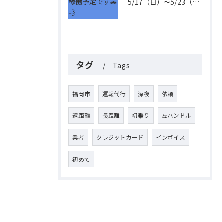
5/17（日）〜5/23（土）の稼働予定です🚗💨
タグ
Tags
福岡市
運転代行
深夜
依頼
遠距離
長距離
初乗り
左ハンドル
業者
クレジットカード
インボイス
初めて